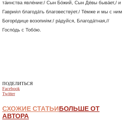
та́инства явле́ние:/ Сын Бо́жий, Сын Де́вы быва́ет,/ и
Гаврии́л благода́ть благовеству́ет./ Те́мже и мы с ним
Богоро́дице возопии́м:/ ра́дуйся, Благода́тная,//
Госпо́дь с Тобо́ю.
ПОДЕЛИТЬСЯ
Facebook
Twitter
СХОЖИЕ СТАТЬИ
БОЛЬШЕ ОТ
АВТОРА