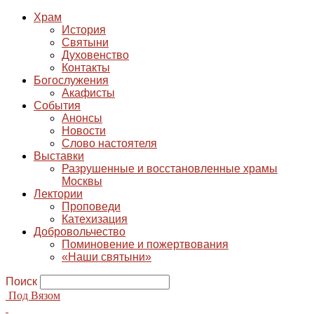
Храм
История
Святыни
Духовенство
Контакты
Богослужения
Акафисты
События
Анонсы
Новости
Слово настоятеля
Выставки
Разрушенные и восстановленные храмы
Москвы
Лектории
Проповеди
Катехизация
Добровольчество
Поминовение и пожертвования
«Наши святыни»
Поиск
Под Вязом