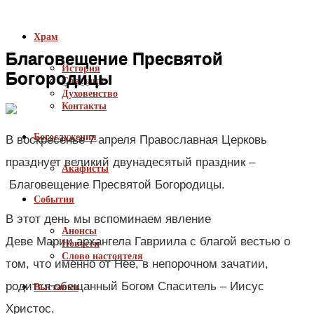
Храм
Благовещение Пресвятой
История
Богородицы
Святыни
Духовенство
Контакты
Богослужения
В воскресенье 7 апреля Православная Церковь
празднует великий двунадесятый праздник –
Акафисты
Благовещение Пресвятой Богородицы.
События
В этот день мы вспоминаем явление
Анонсы
Деве Марии архангела Гавриила с благой вестью о
Новости
Слово настоятеля
том, что именно от Нее, в непорочном зачатии,
родится обещанный Богом Спаситель – Иисус
Выставки
Христос.