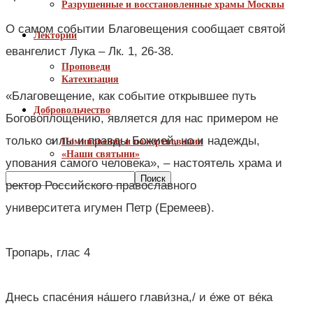
Разрушенные и восстановленные храмы Москвы
О самом событии Благовещения сообщает святой
Лектории
евангелист Лука – Лк. 1, 26-38.
Проповеди
⠀
Катехизация
«Благовещение, как событие открывшее путь
Добровольчество
Боговоплощению, является для нас примером не
только силы и правды Божией, но и надежды,
Поминовение и пожертвования
«Наши святыни»
упования самого человека», – настоятель храма и
ректор Российского православного
университета игумен Петр (Еремеев).
⠀
Тропарь, глас 4
⠀
Днесь спасе́ния на́шего глави́зна,/ и е́же от ве́ка