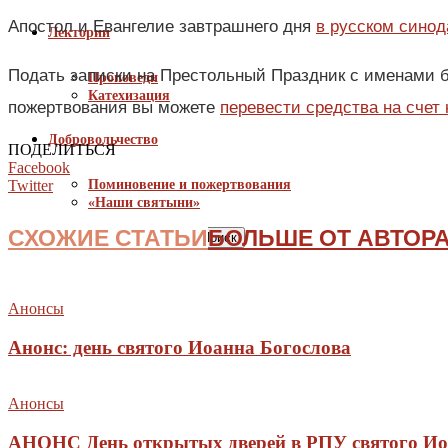
Апостол и Евангелие завтрашнего дня
в русском сино
Лектории
Подать записки на Престольный Праздник с именами б
Проповеди
Катехизация
пожертвования вы можете
перевести средства на счет
Добровольчество
ПОДЕЛИТЬСЯ
Facebook
Twitter
Поминовение и пожертвования
«Наши святыни»
СХОЖИЕ СТАТЬИ
БОЛЬШЕ ОТ АВТОР
Анонсы
Анонс: день святого Иоанна Богослова
Анонсы
АНОНС День открытых дверей в РПУ святого Ио