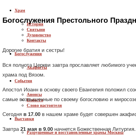
Храм
Богослужения Престольного Празд
История
Святыни
Духовенство
Контакты
Дорогие братия и сестры!
Богослужения
Вся полнота Церкви завтра прославляет любимого учен
Акафисты
храма под Вязом.
События
Апостол Иоанн в основу своего Евангелия положил соз
Анонсы
самые возвышенные по своему богословию и миросозер
Новости
Слово настоятеля
Сегодня
в 17.00
в нашем храме будет совершен акафис
Выставки
Завтра
21 мая в 9.00
начнется Божественная Литургия.
Разрушенные и восстановленные храмы Москвы