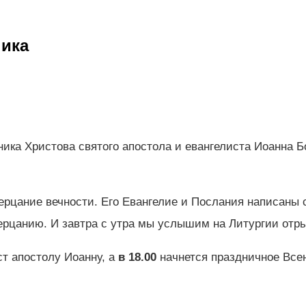
ника
ика Христова святого апостола и евангелиста Иоанна Б
ерцание вечности. Его Евангелие и Послания написаны 
цанию. И завтра с утра мы услышим на Литургии отры
т апостолу Иоанну, а
в 18.00
начнется праздничное Все