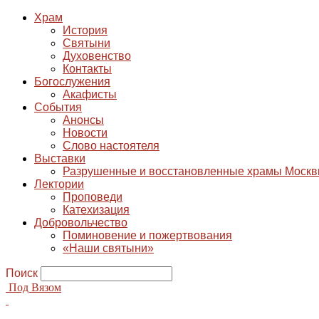
Храм
История
Святыни
Духовенство
Контакты
Богослужения
Акафисты
События
Анонсы
Новости
Слово настоятеля
Выставки
Разрушенные и восстановленные храмы Моск
Лектории
Проповеди
Катехизация
Добровольчество
Поминовение и пожертвования
«Наши святыни»
Поиск
Под Вязом