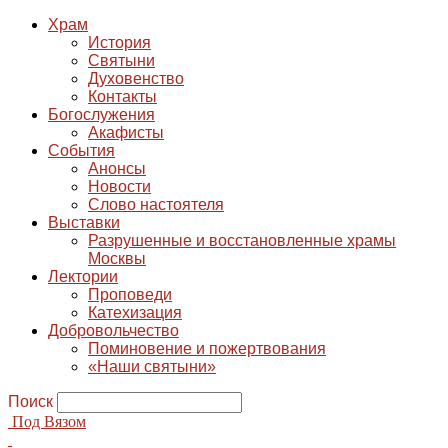
Храм
История
Святыни
Духовенство
Контакты
Богослужения
Акафисты
События
Анонсы
Новости
Слово настоятеля
Выставки
Разрушенные и восстановленные храмы
Москвы
Лектории
Проповеди
Катехизация
Добровольчество
Поминовение и пожертвования
«Наши святыни»
Поиск
Под Вязом