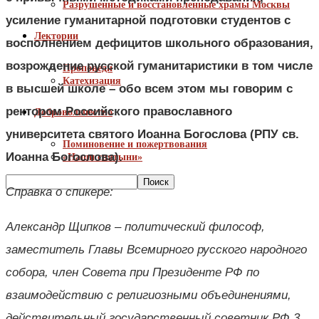
Разрушенные и восстановленные храмы Москвы
усиление гуманитарной подготовки студентов с
Лектории
восполнением дефицитов школьного образования,
возрождение русской гуманитаристики в том числе
Проповеди
Катехизация
в высшей школе – обо всем этом мы говорим с
ректором Российского православного
Добровольчество
университета святого Иоанна Богослова (РПУ св.
Поминовение и пожертвования
Иоанна Богослова).
«Наши святыни»
Справка о спикере:
Александр Щипков – политический философ,
заместитель Главы Всемирного русского народного
собора, член Совета при Президенте РФ по
взаимодействию с религиозными объединениями,
действительный государственный советник РФ 3