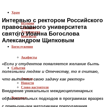
Храм
Интервью с ректором Российского
История
православного университета
Святыни
Духовенство
святого Иоанна Богослова
Контакты
Александром Щипковым
Богослужения
Акафисты
«Если у студентов появляется желание быть
События
полезными людям и Отечеству, то я считаю,
что выполнил свою задачу как ректор»
Анонсы
Новости
Слово настоятеля
Внедрение уникальных междисциплинарных
Выставки
образовательных подходов в программах вразрез
с привычными методиками преподавания,