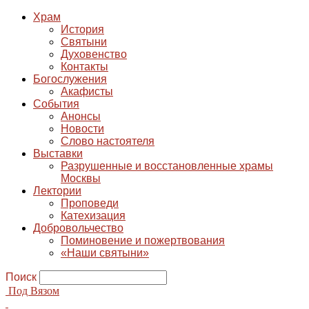
Храм
История
Святыни
Духовенство
Контакты
Богослужения
Акафисты
События
Анонсы
Новости
Слово настоятеля
Выставки
Разрушенные и восстановленные храмы
Москвы
Лектории
Проповеди
Катехизация
Добровольчество
Поминовение и пожертвования
«Наши святыни»
Поиск
Под Вязом