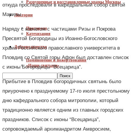
Разрушенные и восстановленные храмы Москвы
откуда проследовали в кафедральный собор святой
Марины.
Лектории
Наряду с ковчегом с частицами Ризы и Покрова
Проповеди
Катехизация
Пресвятой Богородицы из Иоанно-Богословского
Добровольчество
храма Российского православного университета в
Пловдив со Святой горы Афон был доставлен список
Поминовение и пожертвования
«Наши святыни»
с иконы Богородицы “Всецарица”.
Прибытие в Пловдив богородичных святынь было
приурочено к празднуемому 17-го июля престольному
дню кафедрального собора митрополии, который
традиционно является одним из главных городских
праздников. Список с иконы “Всецарица”,
сопровождаемый архимандритом Амвросием,