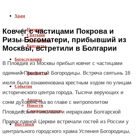
Храм
Ковчег с частицами Покрова и
История
Святыни
Ризы Богоматери, прибывший из
Духовенство
Контакты
Москвы, встретили в Болгарии
Богослужения
В Пловдив из Москвы прибыл ковчег с частицами
одеяний Пресвятой Богородицы. Встреча святынь 16
Акафисты
июля была ознаменована крестным ходом по улицам
События
исторического центра города. Тысячи верующих и
Анонсы
сонм духовенства во главе с митрополитом
Новости
Слово настоятеля
Пловдивским Николаем и иерархами Болгарской
Православной Церкви встречали гостей из России у
Выставки
центрального городского храма Успения Богородицы,