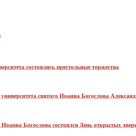
А
ерситета состоялись престольные торжества
о университета святого Иоанна Богослова Алекс
о Иоанна Богослова состоялся День открытых двер