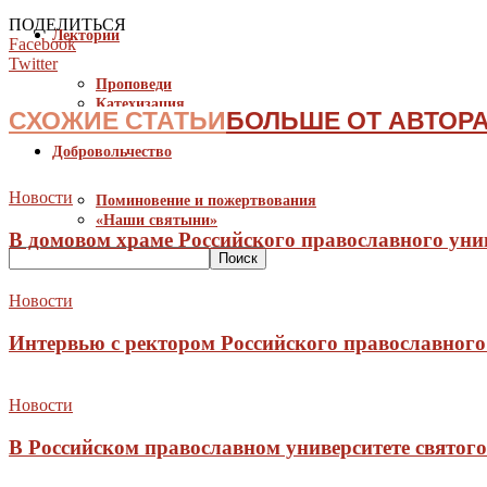
ПОДЕЛИТЬСЯ
Лектории
Facebook
Twitter
Проповеди
Катехизация
СХОЖИЕ СТАТЬИ
БОЛЬШЕ ОТ АВТОР
Добровольчество
Новости
Поминовение и пожертвования
«Наши святыни»
В домовом храме Российского православного унив
Новости
Интервью с ректором Российского православног
Новости
В Российском православном университете святог