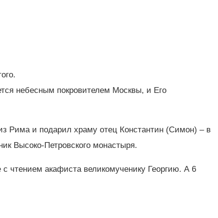
того.
ется небесным покровителем Москвы, и Его
из Рима и подарил храму отец Константин (Симон) – в
ник Высоко-Петровского монастыря.
е с чтением акафиста великомученику Георгию. А 6