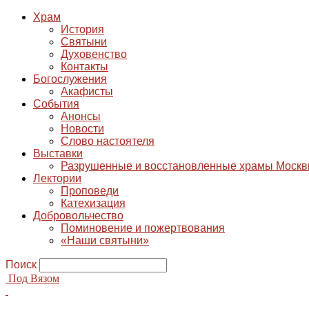
Храм
История
Святыни
Духовенство
Контакты
Богослужения
Акафисты
События
Анонсы
Новости
Слово настоятеля
Выставки
Разрушенные и восстановленные храмы Моск
Лектории
Проповеди
Катехизация
Добровольчество
Поминовение и пожертвования
«Наши святыни»
Поиск
Под Вязом