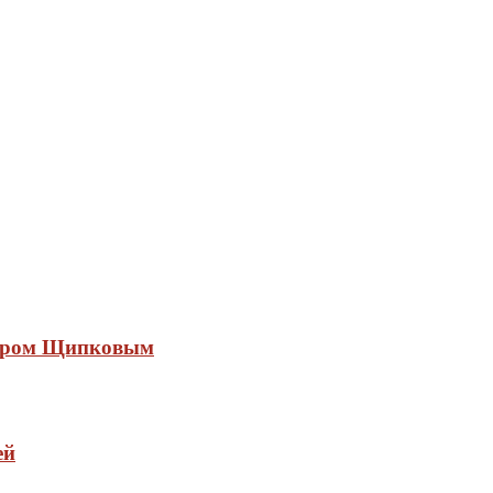
андром Щипковым
ей