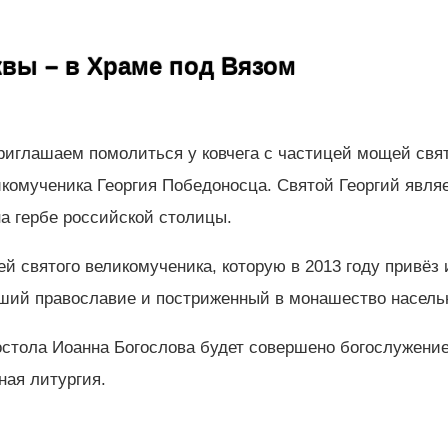
вы – в Храме под Вязом
риглашаем помолиться у ковчега с частицей мощей свя
икомученика Георгия Победоносца. Святой Георгий явля
а гербе российской столицы.
й святого великомученика, которую в 2013 году привёз 
ший православие и постриженный в монашество насель
апостола Иоанна Богослова будет совершено богослужени
ная литургия.