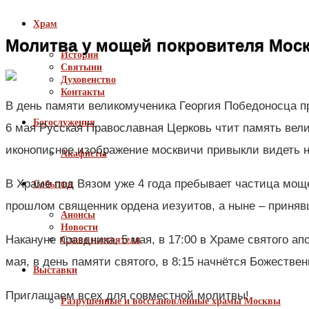
Храм
Молитва у мощей покровителя Моск
История
Святыни
Духовенство
Контакты
В день памяти великомученика Георгия Победоносца п
Богослужения
6 мая Русская Православная Церковь чтит память вел
иконописное изображение москвичи привыкли видеть н
Акафисты
В Храме под Вязом уже 4 года пребывает частица моще
События
прошлом священник ордена иезуитов, а ныне – приняв
Анонсы
Новости
Накануне праздника, 5 мая, в 17:00 в Храме святого 
Слово настоятеля
мая, в день памяти святого, в 8:15 начнётся Божествен
Выставки
Приглашаем всех для совместной молитвы!
Разрушенные и восстановленные храмы Москвы