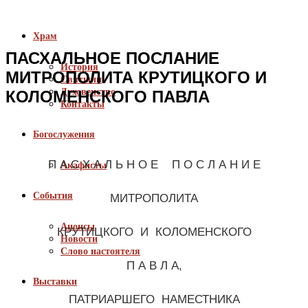
Храм
ПАСХАЛЬНОЕ ПОСЛАНИЕ
История
МИТРОПОЛИТА КРУТИЦКОГО И
Святыни
Духовенство
КОЛОМЕНСКОГО ПАВЛА
Контакты
Богослужения
П А С Х А Л Ь Н О Е П О С Л А Н И Е
Акафисты
События
МИТРОПОЛИТА
Анонсы
КРУТИЦКОГО И КОЛОМЕНСКОГО
Новости
Слово настоятеля
П А В Л А,
Выставки
ПАТРИАРШЕГО НАМЕСТНИКА