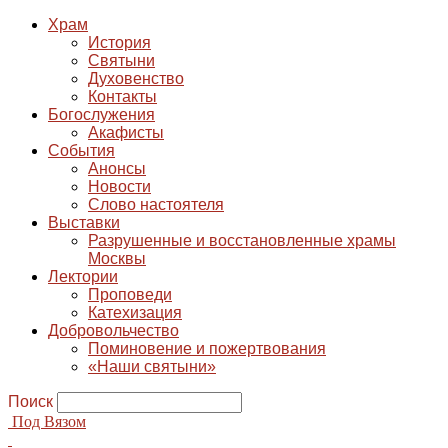
Храм
История
Святыни
Духовенство
Контакты
Богослужения
Акафисты
События
Анонсы
Новости
Слово настоятеля
Выставки
Разрушенные и восстановленные храмы
Москвы
Лектории
Проповеди
Катехизация
Добровольчество
Поминовение и пожертвования
«Наши святыни»
Поиск
Под Вязом