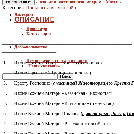
товара
пожертвования
Разрушенные и восстановленные храмы Москвы
Поставить
Категория:
Поставить свечу онлайн
свечу
Лектории
в
ОПИСАНИЕ
храме
перед
Проповеди
____________________________________
иконой/
Катехизация
Заполнить
____________________________________
Примечание
Добровольчество
_______________
указав,
где
именно
Поминовение и пожертвования
1. Иконе Господа Иисуса Христа (иконостас)
нужно
«Наши святыни»
поставить
2. Иконе Пресвятой Троице (иконостас)
свечу
и
3. Кресту Господню (
с
частицей
Животворящего
Креста
Г
за
кого
4. Иконе Божией Матери «Казанская» (иконостас)
помолиться
5. Иконе Божией Матери «Всецарица» (иконостас)
6. Иконе Божией Матери Покрова (
с
частицами
Ризы
и
По
7. Иконе Божией Матери «Взыскание погибших»
8. Иконе Божией Матери «Всех скорбящих радости»