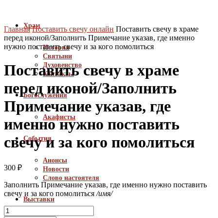
Храм
Главная
Поставить свечу онлайн
Поставить свечу в храме
перед иконой/Заполнить Примечание указав, где именно
нужно поставить свечу и за кого помолиться
История
Святыни
Духовенство
Поставить свечу в храме
Контакты
перед иконой/Заполнить
Богослужения
Примечание указав, где
Акафисты
именно нужно поставить
свечу и за кого помолиться
События
Анонсы
300
₽
Новости
Слово настоятеля
Заполнить Примечание указав, где именно нужно поставить
свечу и за кого помолиться
/имя/
Выставки
Количество