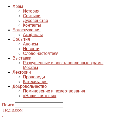
Храм
История
Святыни
Духовенство
Контакты
Богослужения
Акафисты
События
Анонсы
Новости
Слово настоятеля
Выставки
Разрушенные и восстановленные храмы
Москвы
Лектории
Проповеди
Катехизация
Добровольчество
Поминовение и пожертвования
«Наши святыни»
Поиск
Под Вязом